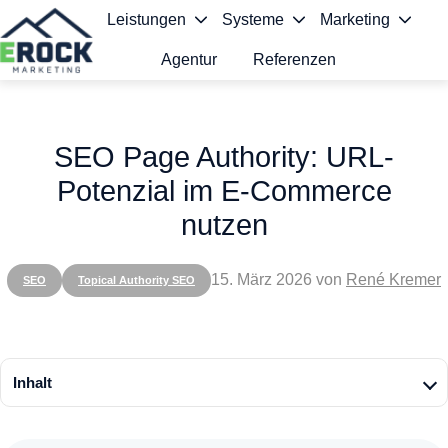
Leistungen
Systeme
Marketing
Agentur
Referenzen
S
t
SEO Page Authority: URL-
a
Potenzial im E-Commerce
r
nutzen
t
s
15. März 2026
von
René Kremer
SEO
Topical Authority SEO
e
i
t
Inhalt
e