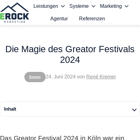
Leistungen
Systeme
Marketing
Agentur
Referenzen
S
t
Die Magie des Greator Festivals
a
2024
r
t
24. Juni 2024
von
René Kremer
Events
s
e
i
Inhalt
t
e
Das Greator Festival 2024 in Köln war ein