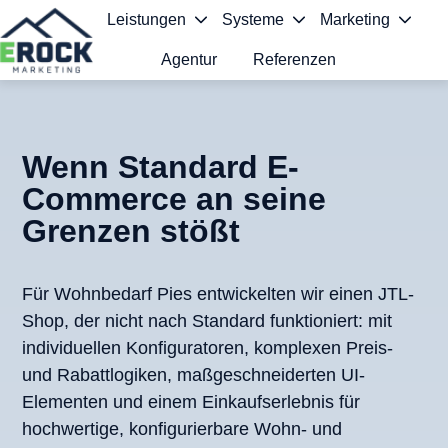
Leistungen
Systeme
Marketing
Agentur
Referenzen
S
t
a
Wenn Standard
E-
Commerce an seine
r
Grenzen stößt
t
s
Für Wohnbedarf Pies entwickelten wir einen JTL-
e
Shop, der nicht nach Standard funktioniert: mit
i
individuellen Konfiguratoren, komplexen Preis-
t
und Rabattlogiken, maßgeschneiderten UI-
Elementen und einem Einkaufserlebnis für
e
hochwertige, konfigurierbare Wohn- und